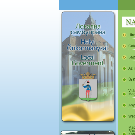
Hír
Gal
Saj
Az I
Új 
Vide
Mag
Any
Web
Mag
Bác
Kár