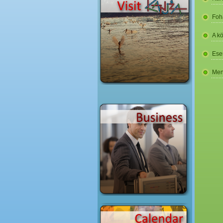
Foh
A k
Ese
Men