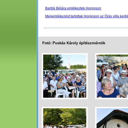
Bartók Bélára emlékeztek Horgoson
Megemlékezést tartottak Horgoson az Órás villa kert
Fotó: Puskás Károly építészmérnök