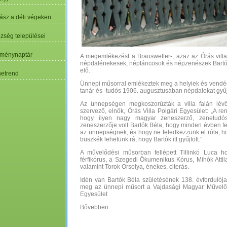
ász a déli végeken
özség települései
ménynaptár
A megemlékezést a Brauswetter-, azaz az Órás villa
népdalénekesek, néptáncosok és népzenészek Bartók-
elő.
etrend
Ünnepi műsorral emlékeztek meg a helyiek és vendége
tanár és -tudós 1906. augusztusában népdalokat gyűjt
Az ünnepségen megkoszorúzták a villa falán lévő
szervező, elnök, Órás Villa Polgári Egyesület: „A r
hogy ilyen nagy magyar zeneszerző, zenetudós
zeneszerzője volt Bartók Béla, hogy minden évben fe
az ünnepségnek, és hogy ne feledkezzünk el róla, ho
büszkék lehetünk rá, hogy Bartók itt gyűjtött.”
A művelődési műsorban fellépett Tillinkó Luca h
férfikórus, a Szegedi Ökumenikus Kórus, Mihók Attil
valamint Torok Orsolya, énekes, citerás.
Idén van Bartók Béla születésének 138. évfordulója
meg az ünnepi műsort a Vajdasági Magyar Művelőd
Egyesület
Bővebben: