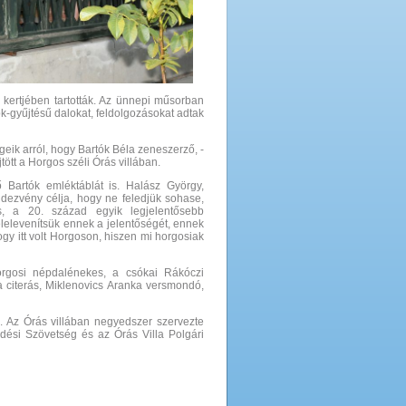
 kertjében tartották. Az ünnepi műsorban
gyűjtésű dalokat, feldolgozásokat adtak
ik arról, hogy Bartók Béla zeneszerző, -
ött a Horgos széli Órás villában.
 Bartók emléktáblát is. Halász György,
endezvény célja, hogy ne feledjük sohase,
, a 20. század egyik legjelentősebb
lelevenítsük ennek a jelentőségét, ennek
gy itt volt Horgoson, hiszen mi horgosiak
orgosi népdalénekes, a csókai Rákóczi
a citerás, Miklenovics Aranka versmondó,
. Az Órás villában negyedszer szervezte
ési Szövetség és az Órás Villa Polgári