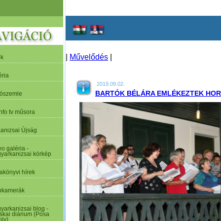
|
Művelődés
|
ek
éria
2019.09.02.
BARTÓK BÉLÁRA EMLÉKEZTEK HO
tószemle
nfo tv műsora
Kanizsai Újság
o galéria -
yarkanizsai körkép
akönyvi hírek
kamerák
yarkanizsai blog -
skai diárium (Pósa
oly)