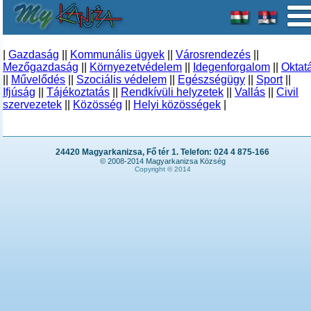
|
Gazdaság
||
Kommunális ügyek
||
Városrendezés
||
Mezőgazdaság
||
Környezetvédelem
||
Idegenforgalom
||
Oktat
||
Művelődés
||
Szociális védelem
||
Egészségügy
||
Sport
||
Ifjúság
||
Tájékoztatás
||
Rendkívüli helyzetek
||
Vallás
||
Civil
szervezetek
||
Közösség
||
Helyi közösségek
|
24420 Magyarkanizsa, Fő tér 1. Telefon: 024 4 875-166
© 2008-2014 Magyarkanizsa Község
Copyright © 2014