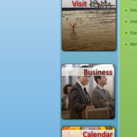
Foh
A k
Ese
Men