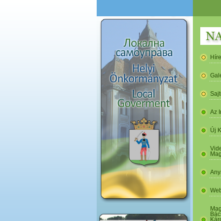
Hír
Gal
Saj
Az I
Új 
Vide
Mag
Any
Web
Mag
Bác
Kár