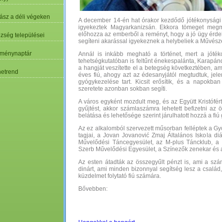
ász a déli végeken
A december 14-én hat órakor kezdődő jótékonysági
igyekeztek Magyarkanizsán. Ekkora tömeget meg
előhozza az emberből a reményt, hogy a jó ügy érde
özség települései
segíteni akarással igyekeznek a helybeliek a Művés
ménynaptár
Annál is inkább megható a történet, mert a jóté
tehetségkutatóban is feltűnt énekespalánta, Karapánd
a hangját veszítette el a betegség következtében, a
etrend
éves fiú, ahogy azt az édesanyjától megtudtuk, jel
gyógykezelése tart. Kicsit erősítik, és a napokba
szeretete azonban sokban segíti.
A város egyként mozdult meg, és az Együtt Kristófért
gyűjtést, akkor számlaszámra lehetett befizetni az
belátása és lehetősége szerint járulhatott hozzá a fi
Az ez alkalomból szervezett műsorban felléptek a Gy
tagjai, a Jovan Jovanović Zmaj Általános Iskola di
Művelődési Táncegyesület, az M-plus Táncklub, a
Szerb Művelődési Egyesület, a Színezők zenekar és a
Az esten átadták az összegyűlt pénzt is, ami a szá
dinárt, ami minden bizonnyal segítség lesz a csalá
küzdelmet folytató fiú számára.
Bővebben: