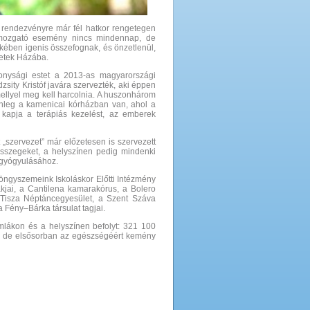
 rendezvényre már fél hatkor rengetegen
mozgató esemény nincs mindennap, de
kében igenis összefognak, és önzetlenül,
zetek Házába.
konysági estet a 2013-as magyarországi
zsity Kristóf javára szervezték, aki éppen
mellyel meg kell harcolnia. A huszonhárom
enleg a kamenicai kórházban van, ahol a
n kapja a terápiás kezelést, az emberek
 „szervezet” már előzetesen is szervezett
 összegeket, a helyszínen pedig mindenki
ú gyógyulásához.
öngyszemeink Iskoláskor Előtti Intézmény
ákjai, a Cantilena kamarakórus, a Bolero
 Tisza Néptáncegyesület, a Szent Száva
 Fény–Bárka társulat tagjai.
mlákon és a helyszínen befolyt: 321 100
d, de elsősorban az egészségéért kemény