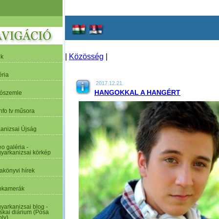
|
Közösség
|
ek
éria
2017.12.21.
HANGOKKAL A HANGÉRT
tószemle
nfo tv műsora
Kanizsai Újság
o galéria -
yarkanizsai körkép
akönyvi hírek
kamerák
yarkanizsai blog -
skai diárium (Pósa
oly)