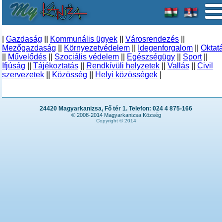
|
Gazdaság
||
Kommunális ügyek
||
Városrendezés
||
Mezőgazdaság
||
Környezetvédelem
||
Idegenforgalom
||
Oktat
||
Művelődés
||
Szociális védelem
||
Egészségügy
||
Sport
||
Ifjúság
||
Tájékoztatás
||
Rendkívüli helyzetek
||
Vallás
||
Civil
szervezetek
||
Közösség
||
Helyi közösségek
|
24420 Magyarkanizsa, Fő tér 1. Telefon: 024 4 875-166
© 2008-2014 Magyarkanizsa Község
Copyright © 2014