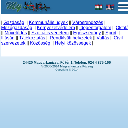
|
Gazdaság
||
Kommunális ügyek
||
Városrendezés
||
Mezőgazdaság
||
Környezetvédelem
||
Idegenforgalom
||
Oktat
||
Művelődés
||
Szociális védelem
||
Egészségügy
||
Sport
||
Ifjúság
||
Tájékoztatás
||
Rendkívüli helyzetek
||
Vallás
||
Civil
szervezetek
||
Közösség
||
Helyi közösségek
|
24420 Magyarkanizsa, Fő tér 1. Telefon: 024 4 875-166
© 2008-2014 Magyarkanizsa Község
Copyright © 2014