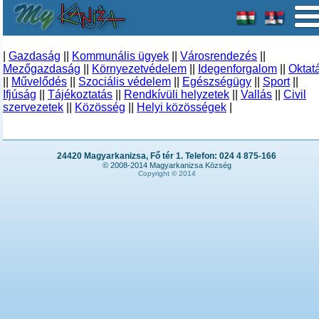
|
Gazdaság
||
Kommunális ügyek
||
Városrendezés
||
Mezőgazdaság
||
Környezetvédelem
||
Idegenforgalom
||
Oktat
||
Művelődés
||
Szociális védelem
||
Egészségügy
||
Sport
||
Ifjúság
||
Tájékoztatás
||
Rendkívüli helyzetek
||
Vallás
||
Civil
szervezetek
||
Közösség
||
Helyi közösségek
|
24420 Magyarkanizsa, Fő tér 1. Telefon: 024 4 875-166
© 2008-2014 Magyarkanizsa Község
Copyright © 2014