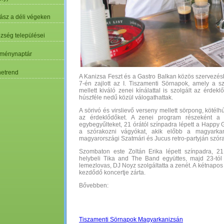
ász a déli végeken
özség települései
ménynaptár
etrend
A Kanizsa Feszt és a Gastro Balkan közös szervez
7-én zajlott az I. Tiszamenti Sörnapok, amely a sz
mellett kiváló zenei kínálattal is szolgált az érde
húszféle nedű közül válogathattak.
A sörivó és virslievő verseny mellett sörpong, kötélh
az érdeklődőket. A zenei program részeként a t
egybegyűlteket, 21 órától színpadra lépett a Happy 
a szórakozni vágyókat, akik előbb a magyarkan
magyarországi Szatmári és Jucus retro-partyján szór
Szombaton este Zoltán Erika lépett színpadra, 21
helybeli Tika and The Band együttes, majd 23-tól
lemezlovas, DJ Noyz szolgáltatta a zenét. A kétnapos
kezdődő koncertje zárta.
Bővebben:
Tiszamenti Sörnapok Magyarkanizsán