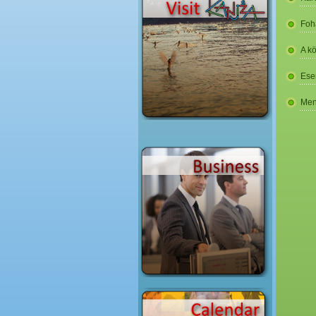
Foh
A k
Ese
Men