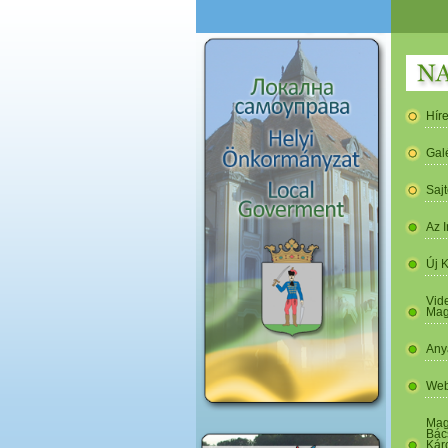
Hír
Gal
Saj
Az I
Új 
Vide
Mag
Any
Web
Mag
Bác
Kár