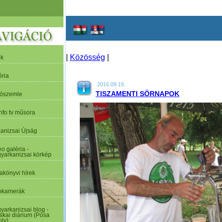
|
Közösség
|
ek
éria
2016.09.19.
TISZAMENTI SÖRNAPOK
tószemle
nfo tv műsora
Kanizsai Újság
o galéria -
yarkanizsai körkép
akönyvi hírek
kamerák
yarkanizsai blog -
skai diárium (Pósa
oly)