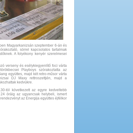
ésben Magyarkanizsán szeptember 6-án és
órakoztató, sörrel kapcsolatos tartalmak
klődőknek. A folyékony kenyér szerelmesei
úzó verseny és esélykiegyenlítő foci várta
örökbecsei Playboys szórakoztatta az
Gang együttes, majd két retro-műsor várta
izsai DJ Maxy rettroszettjén, majd a
akozhattak kedvükre.
.30-tól következett az egyre kedveltebb
 24 óráig az ugyancsak helybeli, ismert
 rendezvényt az Energija együttes éjfélkor