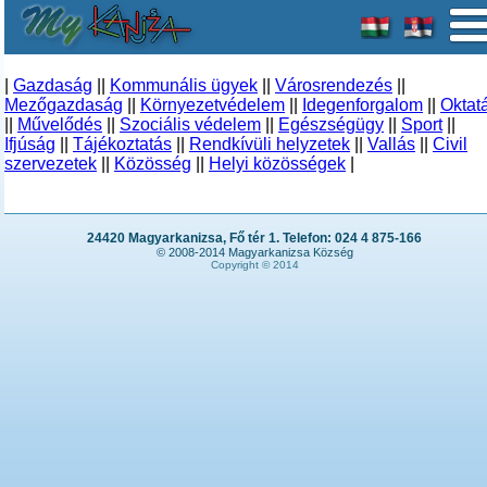
|
Gazdaság
||
Kommunális ügyek
||
Városrendezés
||
Mezőgazdaság
||
Környezetvédelem
||
Idegenforgalom
||
Oktat
||
Művelődés
||
Szociális védelem
||
Egészségügy
||
Sport
||
Ifjúság
||
Tájékoztatás
||
Rendkívüli helyzetek
||
Vallás
||
Civil
szervezetek
||
Közösség
||
Helyi közösségek
|
24420 Magyarkanizsa, Fő tér 1. Telefon: 024 4 875-166
© 2008-2014 Magyarkanizsa Község
Copyright © 2014