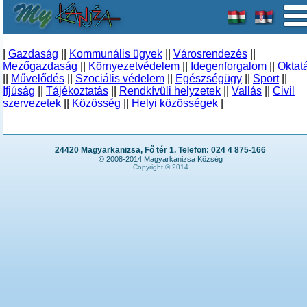
|
Gazdaság
||
Kommunális ügyek
||
Városrendezés
||
Mezőgazdaság
||
Környezetvédelem
||
Idegenforgalom
||
Oktat
||
Művelődés
||
Szociális védelem
||
Egészségügy
||
Sport
||
Ifjúság
||
Tájékoztatás
||
Rendkívüli helyzetek
||
Vallás
||
Civil
szervezetek
||
Közösség
||
Helyi közösségek
|
24420 Magyarkanizsa, Fő tér 1. Telefon: 024 4 875-166
© 2008-2014 Magyarkanizsa Község
Copyright © 2014