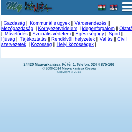
|
Gazdaság
||
Kommunális ügyek
||
Városrendezés
||
Mezőgazdaság
||
Környezetvédelem
||
Idegenforgalom
||
Oktat
||
Művelődés
||
Szociális védelem
||
Egészségügy
||
Sport
||
Ifjúság
||
Tájékoztatás
||
Rendkívüli helyzetek
||
Vallás
||
Civil
szervezetek
||
Közösség
||
Helyi közösségek
|
24420 Magyarkanizsa, Fő tér 1. Telefon: 024 4 875-166
© 2008-2014 Magyarkanizsa Község
Copyright © 2014