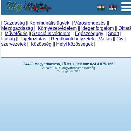
|
Gazdaság
||
Kommunális ügyek
||
Városrendezés
||
Mezőgazdaság
||
Környezetvédelem
||
Idegenforgalom
||
Oktat
||
Művelődés
||
Szociális védelem
||
Egészségügy
||
Sport
||
Ifjúság
||
Tájékoztatás
||
Rendkívüli helyzetek
||
Vallás
||
Civil
szervezetek
||
Közösség
||
Helyi közösségek
|
24420 Magyarkanizsa, Fő tér 1. Telefon: 024 4 875-166
© 2008-2014 Magyarkanizsa Község
Copyright © 2014