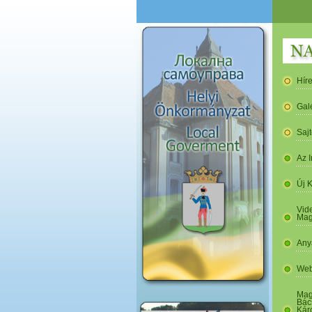
Hír
Gal
Saj
Az I
Új 
Vide
Mag
Any
Web
Mag
Bác
Kár