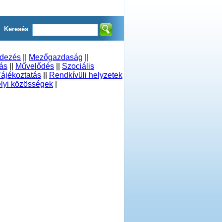
Keresés
ndezés
||
Mezőgazdaság
||
ás
||
Művelődés
||
Szociális
ájékoztatás
||
Rendkívüli helyzetek
lyi közösségek
|