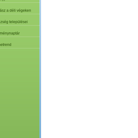
ász a déli végeken
özség települései
ménynaptár
etrend