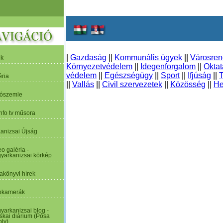
|
Gazdaság
||
Kommunális ügyek
||
Városre
ek
Környezetvédelem
||
Idegenforgalom
||
Oktat
védelem
||
Egészségügy
||
Sport
||
Ifjúság
||
T
éria
||
Vallás
||
Civil szervezetek
||
Közösség
||
He
tószemle
nfo tv műsora
Kanizsai Újság
o galéria -
yarkanizsai körkép
akönyvi hírek
kamerák
yarkanizsai blog -
skai diárium (Pósa
oly)