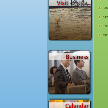
Foh
A k
Ese
Men