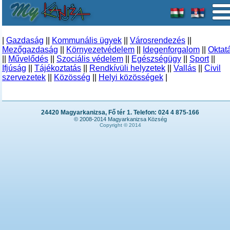
|
Gazdaság
||
Kommunális ügyek
||
Városrendezés
||
Mezőgazdaság
||
Környezetvédelem
||
Idegenforgalom
||
Oktat
||
Művelődés
||
Szociális védelem
||
Egészségügy
||
Sport
||
Ifjúság
||
Tájékoztatás
||
Rendkívüli helyzetek
||
Vallás
||
Civil
szervezetek
||
Közösség
||
Helyi közösségek
|
24420 Magyarkanizsa, Fő tér 1. Telefon: 024 4 875-166
© 2008-2014 Magyarkanizsa Község
Copyright © 2014