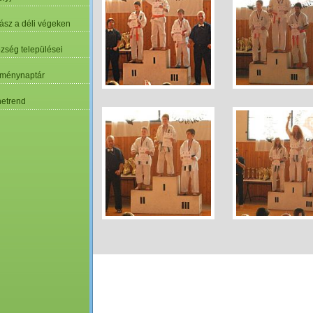
ász a déli végeken
özség települései
ménynaptár
etrend