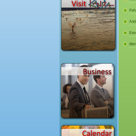
Foh
A k
Ese
Men