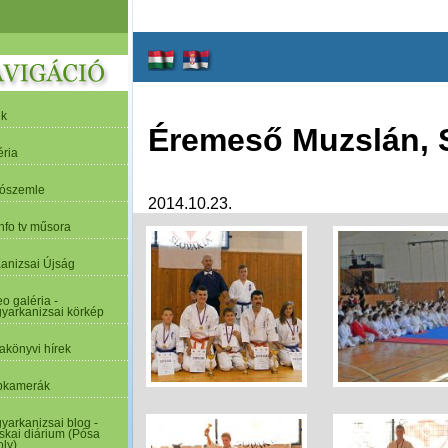
ek
Éremeső Muzslán, 
éria
tószemle
2014.10.23.
nfo tv műsora
Kanizsai Újság
o galéria -
yarkanizsai körkép
akönyvi hírek
kamerák
yarkanizsai blog -
skai diárium (Pósa
oly)