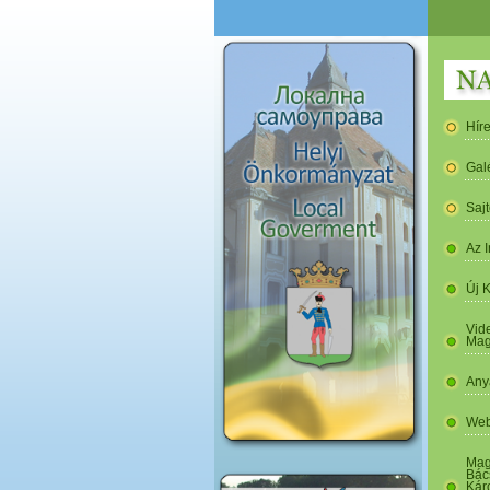
Hír
Gal
Saj
Az I
Új 
Vide
Mag
Any
Web
Mag
Bác
Kár