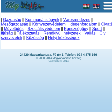
|
Gazdaság
||
Kommunális ügyek
||
Városrendezés
||
Mezőgazdaság
||
Környezetvédelem
||
Idegenforgalom
||
Oktat
||
Művelődés
||
Szociális védelem
||
Egészségügy
||
Sport
||
Ifjúság
||
Tájékoztatás
||
Rendkívüli helyzetek
||
Vallás
||
Civil
szervezetek
||
Közösség
||
Helyi közösségek
|
24420 Magyarkanizsa, Fő tér 1. Telefon: 024 4 875-166
© 2008-2014 Magyarkanizsa Község
Copyright © 2014