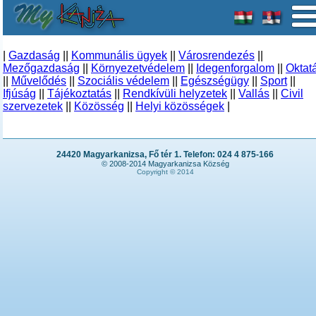
|
Gazdaság
||
Kommunális ügyek
||
Városrendezés
||
Mezőgazdaság
||
Környezetvédelem
||
Idegenforgalom
||
Oktat
||
Művelődés
||
Szociális védelem
||
Egészségügy
||
Sport
||
Ifjúság
||
Tájékoztatás
||
Rendkívüli helyzetek
||
Vallás
||
Civil
szervezetek
||
Közösség
||
Helyi közösségek
|
24420 Magyarkanizsa, Fő tér 1. Telefon: 024 4 875-166
© 2008-2014 Magyarkanizsa Község
Copyright © 2014