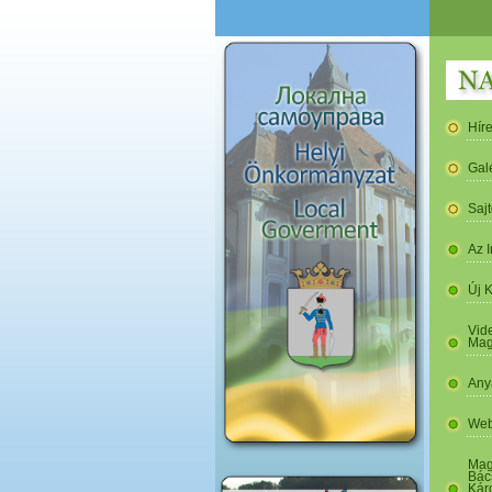
Hír
Gal
Saj
Az I
Új 
Vide
Mag
Any
Web
Mag
Bác
Kár