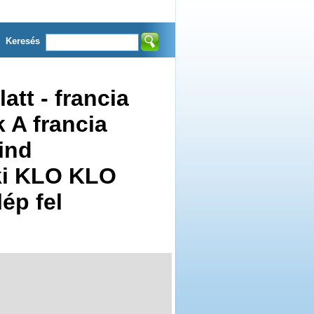
Keresés
att - francia
 A francia
ind
ki KLO KLO
ép fel