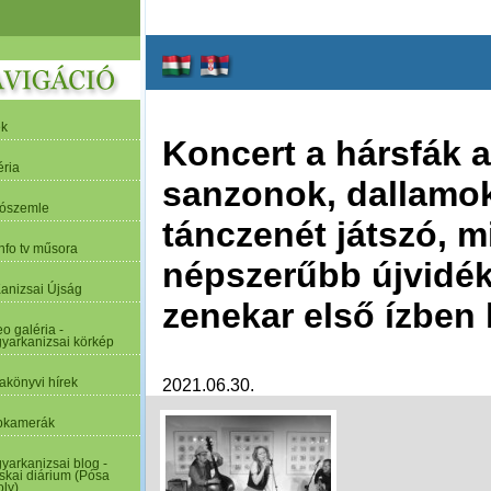
ek
Koncert a hársfák al
éria
sanzonok, dallamok
tószemle
tánczenét játszó, m
nfo tv műsora
népszerűbb újvidé
Kanizsai Újság
zenekar első ízben l
o galéria -
yarkanizsai körkép
akönyvi hírek
2021.06.30.
kamerák
yarkanizsai blog -
skai diárium (Pósa
oly)