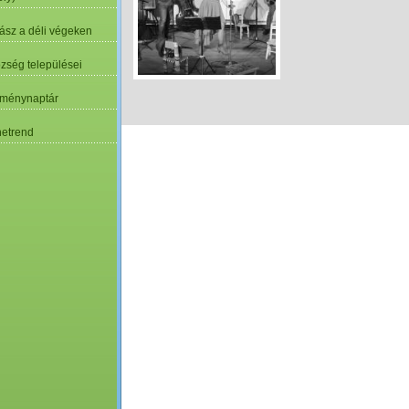
ász a déli végeken
özség települései
ménynaptár
etrend