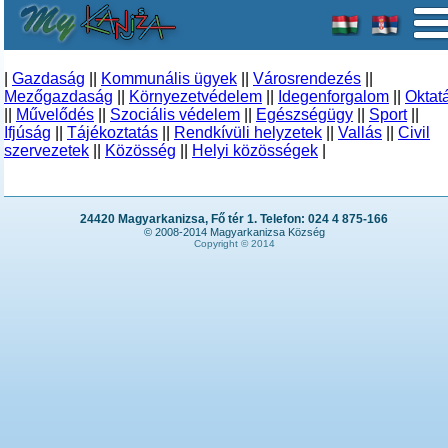
|
Gazdaság
||
Kommunális ügyek
||
Városrendezés
||
Mezőgazdaság
||
Környezetvédelem
||
Idegenforgalom
||
Oktat
||
Művelődés
||
Szociális védelem
||
Egészségügy
||
Sport
||
Ifjúság
||
Tájékoztatás
||
Rendkívüli helyzetek
||
Vallás
||
Civil
szervezetek
||
Közösség
||
Helyi közösségek
|
24420 Magyarkanizsa, Fő tér 1. Telefon: 024 4 875-166
© 2008-2014 Magyarkanizsa Község
Copyright © 2014