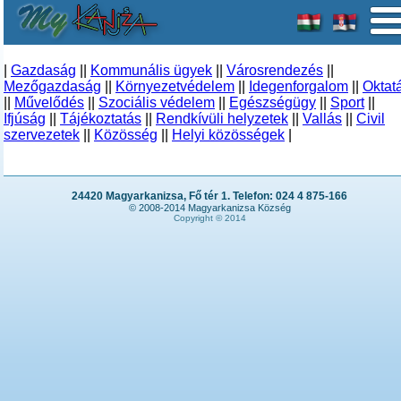
|
Gazdaság
||
Kommunális ügyek
||
Városrendezés
||
Mezőgazdaság
||
Környezetvédelem
||
Idegenforgalom
||
Oktat
||
Művelődés
||
Szociális védelem
||
Egészségügy
||
Sport
||
Ifjúság
||
Tájékoztatás
||
Rendkívüli helyzetek
||
Vallás
||
Civil
szervezetek
||
Közösség
||
Helyi közösségek
|
24420 Magyarkanizsa, Fő tér 1. Telefon: 024 4 875-166
© 2008-2014 Magyarkanizsa Község
Copyright © 2014