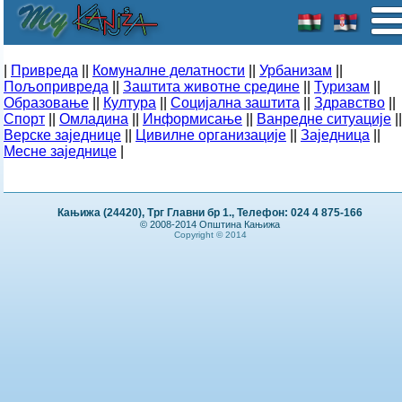
|
Привреда
||
Комуналне делатности
||
Урбанизам
||
Пољопривреда
||
Заштита животне средине
||
Туризам
||
Образовање
||
Култура
||
Социјална заштита
||
Здравство
||
Спорт
||
Омладина
||
Информисање
||
Ванредне ситуације
||
Верске заједнице
||
Цивилне организације
||
Заједница
||
Месне заједнице
|
Кањижа (24420), Трг Главни бр 1., Телефон: 024 4 875-166
© 2008-2014 Општина Кањижа
Copyright © 2014