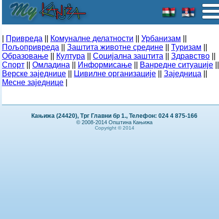
|
Привреда
||
Комуналне делатности
||
Урбанизам
||
Пољопривреда
||
Заштита животне средине
||
Туризам
||
Образовање
||
Култура
||
Социјална заштита
||
Здравство
||
Спорт
||
Омладина
||
Информисање
||
Ванредне ситуације
||
Верске заједнице
||
Цивилне организације
||
Заједница
||
Месне заједнице
|
Кањижа (24420), Трг Главни бр 1., Телефон: 024 4 875-166
© 2008-2014 Општина Кањижа
Copyright © 2014