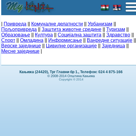
|
Привреда
||
Комуналне делатности
||
Урбанизам
||
Пољопривреда
||
Заштита животне средине
||
Туризам
||
Образовање
||
Култура
||
Социјална заштита
||
Здравство
||
Спорт
||
Омладина
||
Информисање
||
Ванредне ситуације
||
Верске заједнице
||
Цивилне организације
||
Заједница
||
Месне заједнице
|
Кањижа (24420), Трг Главни бр 1., Телефон: 024 4 875-166
© 2008-2014 Општина Кањижа
Copyright © 2014