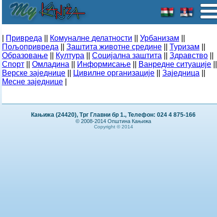
|
Привреда
||
Комуналне делатности
||
Урбанизам
||
Пољопривреда
||
Заштита животне средине
||
Туризам
||
Образовање
||
Култура
||
Социјална заштита
||
Здравство
||
Спорт
||
Омладина
||
Информисање
||
Ванредне ситуације
||
Верске заједнице
||
Цивилне организације
||
Заједница
||
Месне заједнице
|
Кањижа (24420), Трг Главни бр 1., Телефон: 024 4 875-166
© 2008-2014 Општина Кањижа
Copyright © 2014