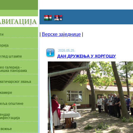
|
Верске заједнице
|
ти
ерија
2026.05.25.
ДАН ДРУЖЕЊА У ХОРГОШУ
глед штампе
ео галерија -
ишка панорама
матичарског звања
камере
еља општине
ендар
ифестација
 вожње