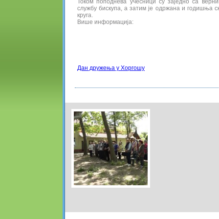
Током поподнева учесници су заједно са верн
службу бискупа, а затим је одржана и годишња 
круга.
Више информација:
Дан дружења у Хоргошу