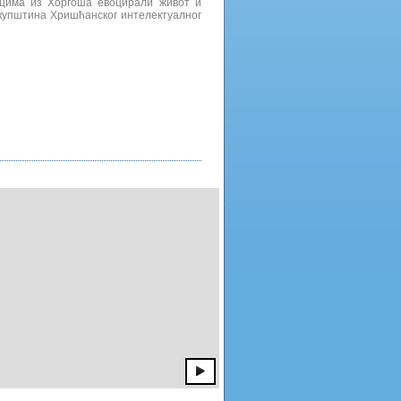
ицима из Хоргоша евоцирали живот и
скупштина Хришћанског интелектуалног