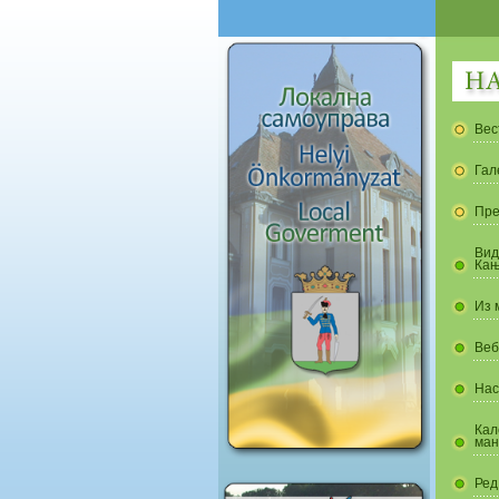
Вес
Гал
Пре
Вид
Кањ
Из 
Веб
Нас
Кал
ман
Ред