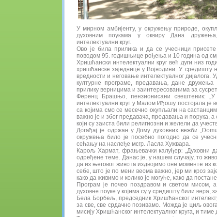
У мирном амбијенту, у окружењу природе, окупљ
духовним поукама у оквиру Дана дружења,
интелектуални круг.
Ово је била прилика и да се учесници присете
поводом 95. годишњице рођења и 10 година од см
Хришћански интелектуални круг већ дуги низ год
хришћанске заједнице у Војводини. У средишту 
вредности и неговање интелектуалног дијалога. 
културне програме, предавања, дане дружења 
прилику верницима и заинтересованима за сусре
Ференц Брашњо, пензионисани свештеник: „У
интелектуални круг у Малом Иђошу постојала је в
са којима смо се месечно окупљали на састанцима
важно је и због предавача, предавања и порука, а
који су заиста били религиозни и желели да учеств
Догађај је одржан у Дому духовних вежби „Domu
окружења било је посебно погодно да се учесн
сећању на наслеђе мсгр. Ласла Хужвара.
Карољ Хармат, фрањевачки калуђер: „Духовни д
одређене теме. Данас је, у нашем случају, то жи
да из његовог живота издвојимо оне моменте из к
себе, што је по мени веома важно, јер ми кроз з
како да живимо и колико је могуће, како да постан
Програм је почео поздравом и светом мисом, а
духовне поуке у којима су у средишту били вера, 
Бела Борбељ, председник Хришћанског интелекту
за све, све срдачно позивамо. Можда је циљ ово
мисију Хришћанског интелектуалног круга, и тиме 