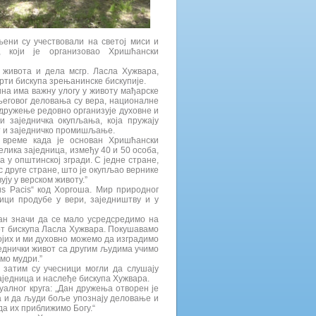
ени су учествовали на светој миси и
 који је организовао Хришћански
 живота и дела мсгр. Ласла Хужвара,
рти бискупа зрењанинске бискупије.
ина има важну улогу у животу мађарске
његовог деловања су вера, националне
Удружење редовно организује духовне и
и заједничка окупљања, која пружају
т и заједничко промишљање.
 време када је основан Хришћански
елика заједница, између 40 и 50 особа,
 у општинској згради. С једне стране,
 с друге стране, што је окупљао вернике
ују у верском животу.”
s Pacis“ код Хоргоша. Мир природног
ици продубе у вери, заједништву и у
ан значи да се мало усредсредимо на
вот бискупа Ласла Хужвара. Покушавамо
ојих и ми духовно можемо да изградимо
аједнички живот са другим људима учимо
емо мудри.”
 затим су учесници могли да слушају
заједница и наслеђе бискупа Хужвара.
алног круга: „Дан дружења отворен је
га и да људи боље упознају деловање и
да их приближимо Богу.“