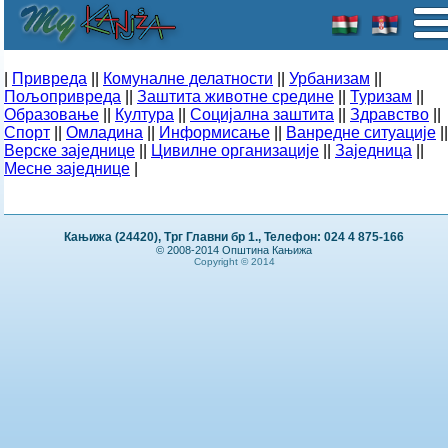
|
Привреда
||
Комуналне делатности
||
Урбанизам
||
Пољопривреда
||
Заштита животне средине
||
Туризам
||
Образовање
||
Култура
||
Социјална заштита
||
Здравство
||
Спорт
||
Омладина
||
Информисање
||
Ванредне ситуације
||
Верске заједнице
||
Цивилне организације
||
Заједница
||
Месне заједнице
|
Кањижа (24420), Трг Главни бр 1., Телефон: 024 4 875-166
© 2008-2014 Општина Кањижа
Copyright © 2014