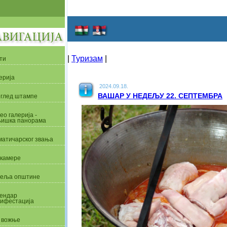
|
Туризам
|
ти
ерија
2024.09.18.
ВАШАР У НЕДЕЉУ 22. СЕПТЕМБРА
глед штампе
ео галерија -
ишка панорама
матичарског звања
камере
еља општине
ендар
ифестација
 вожње