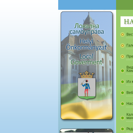
Вес
Гал
Пре
Вид
Кањ
Из 
Веб
Нас
Кал
ман
Ред