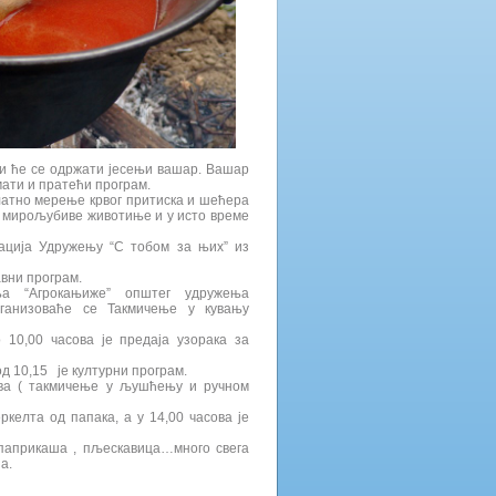
и ће се одржати јесењи вашар. Вашар
мати и пратећи програм.
латно мерење крвог притиска и шећера
зе мирољубиве животиње и у исто време
ација Удружењу “С тобом за њих” из
вни програм.
ња “Агрокањиже” општег удружења
ганизоваће се Такмичење у кувању
 10,00 часова је предаја узорака за
од 10,15 је културни програм.
сова ( такмичење у љушћењу и ручном
ркелта од папака, а у 14,00 часова је
 паприкаша , пљескавица…много свега
а.