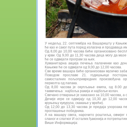
У недељу, 22. септембра на Вашаришту у Кањиж
ће као и саког пута поред излагача и продаваца и
Од 8,00 до 10,00 часова биће организовано бесп
у крви. Од 9,00 до 11,30 часова деца могу да ма
ће се одвијати програм за њих.
Хуманитарна акција печења палачинки као дон
Кањиже ће се одвијати од 9,00 до 12,00 часова.
Све време вашара биће организован музичко заба
Поводом прославе 21. годишњице постоја
самосталних пољопривредних произвођача ор
перкелта од папака.
Од 8,00 часова је окупљање екипа, од 8.00 до
такмичења : најбоља ракија и најбољи колач.
Свечано отварање је заказано за 10,00 часова, а 
Дечије игре се одвијају од 10,30 до 12,00 ча
круњењу кукуруза, скакање у врећи).
Од 12,00 до 13,30 часова је предаја узороака пе
проглашење победника.
А на вашару свега, нарочито роштиља, овчијег
сланог и слатког И осталих ђаконија и потрепштин
Више Информација: