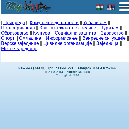
|
Привреда
||
Комуналне делатности
||
Урбанизам
||
Пољопривреда
||
Заштита животне средине
||
Туризам
||
Образовање
||
Култура
||
Социјална заштита
||
Здравство
||
Спорт
||
Омладина
||
Информисање
||
Ванредне ситуације
||
Верске заједнице
||
Цивилне организације
||
Заједница
||
Месне заједнице
|
Кањижа (24420), Трг Главни бр 1., Телефон: 024 4 875-166
© 2008-2014 Општина Кањижа
Copyright © 2014