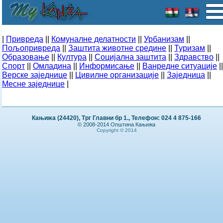
|
Привреда
||
Комуналне делатности
||
Урбанизам
||
Пољопривреда
||
Заштита животне средине
||
Туризам
||
Образовање
||
Култура
||
Социјална заштита
||
Здравство
||
Спорт
||
Омладина
||
Информисање
||
Ванредне ситуације
||
Верске заједнице
||
Цивилне организације
||
Заједница
||
Месне заједнице
|
Кањижа (24420), Трг Главни бр 1., Телефон: 024 4 875-166
© 2008-2014 Општина Кањижа
Copyright © 2014