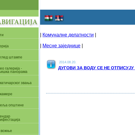
|
Комуналне делатности
|
ти
|
Месне заједнице
|
ерија
глед штампе
2014.08.20.
ДУГОВИ ЗА ВОДУ СЕ НЕ ОТПИСУЈ
ео галерија -
ишка панорама
матичарског звања
камере
еља општине
ендар
ифестација
 вожње