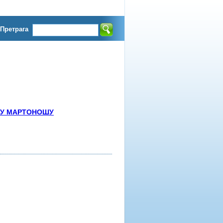
Претрага
У У МАРТОНОШУ