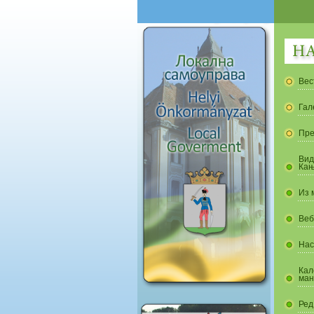
Вес
Гал
Пре
Вид
Кањ
Из 
Веб
Нас
Кал
ман
Ред