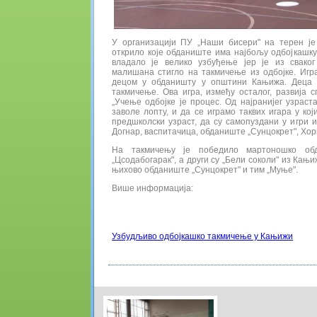
У организацији ПУ „Наши бисери" на терен ј
открило које обданиште има најбољу одбојкашк
владало је велико узбуђење јер је из свако
малишана стигло на такмичење из одбојке. Игр
децом у обданишту у општини Кањижа. Деца 
такмичење. Ова игра, између осталог, развија с
„Учење одбојке је процес. Од најранијег узраст
заволе лопту, и да се играмо таквих игара у кој
предшколски узраст, да су самопуздани у игри и
Догнар, васпитачица, обданиште „Сунцокрет", Хор
На такмичењу је победило мартоношко об
„Цсодабогарак", а други су „Бели соколи" из Кањ
њихово обданиште „Сунцокрет" и тим „Муње".
Више информација:
Узбудљиво одбојкашко такмичење у Кањижи