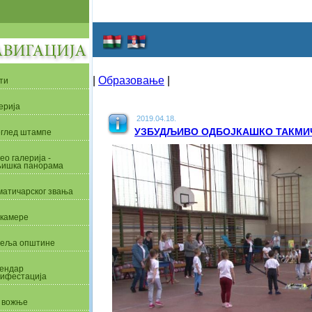
|
Образовање
|
ти
ерија
2019.04.18.
УЗБУДЉИВО ОДБОЈКАШКО ТАКМИ
глед штампе
ео галерија -
ишка панорама
матичарског звања
камере
еља општине
ендар
ифестација
 вожње