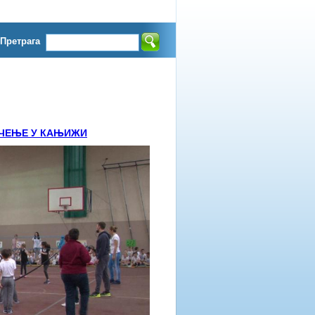
Претрага
ЧЕЊЕ У КАЊИЖИ