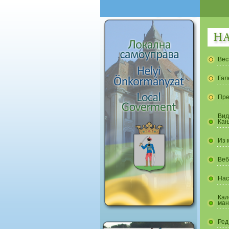
Вес
Гал
Пре
Вид
Кањ
Из 
Веб
Нас
Кал
ман
Ред