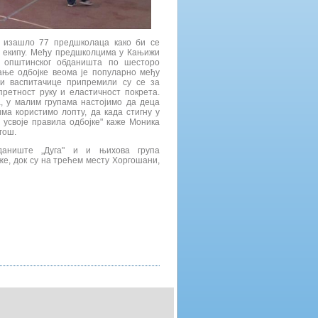
е изашло 77 предшколаца како би се
у екипу. Међу предшколцима у Кањижи
г општинског обданишта по шесторо
ање одбојке веома је популарно међу
и васпитачице припремили су се за
претност руку и еластичност покрета.
а, у малим групама настојимо да деца
има користимо лопту, да када стигну у
 усвоје правила одбојке" каже Моника
гош.
даниште „Дуга" и и њихова група
иже, док су на трећем месту Хоргошани,