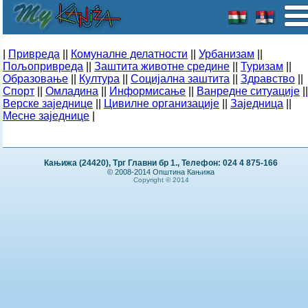
|
Привреда
||
Комуналне делатности
||
Урбанизам
||
Пољопривреда
||
Заштита животне средине
||
Туризам
||
Образовање
||
Култура
||
Социјална заштита
||
Здравство
||
Спорт
||
Омладина
||
Информисање
||
Ванредне ситуације
||
Верске заједнице
||
Цивилне организације
||
Заједница
||
Месне заједнице
|
Кањижа (24420), Трг Главни бр 1., Телефон: 024 4 875-166
© 2008-2014 Општина Кањижа
Copyright © 2014