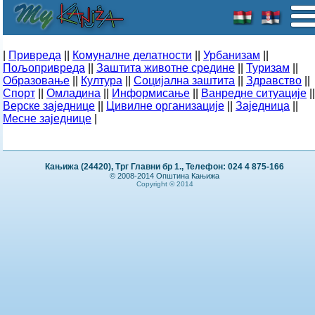
|
Привреда
||
Комуналне делатности
||
Урбанизам
||
Пољопривреда
||
Заштита животне средине
||
Туризам
||
Образовање
||
Култура
||
Социјална заштита
||
Здравство
||
Спорт
||
Омладина
||
Информисање
||
Ванредне ситуације
||
Верске заједнице
||
Цивилне организације
||
Заједница
||
Месне заједнице
|
Кањижа (24420), Трг Главни бр 1., Телефон: 024 4 875-166
© 2008-2014 Општина Кањижа
Copyright © 2014