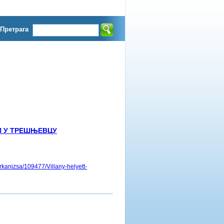
Претрага
И У ТРЕШЊЕВЦУ
anizsa/109477/Villany-helyett-