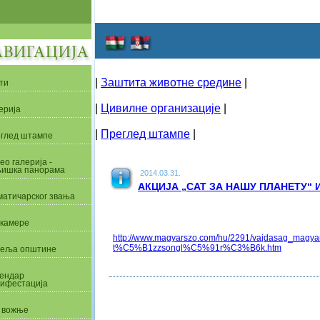
|
Заштита животне средине
|
ти
|
Цивилне организације
|
ерија
|
Преглед штампе
|
глед штампе
ео галерија -
ишка панорама
2014.03.31.
АКЦИЈА „САТ ЗА НАШУ ПЛАНЕТУ“ 
матичарског звања
камере
http://www.magyarszo.com/hu/2291/vajdasag_magyark
t%C5%B1zzsongl%C5%91r%C3%B6k.htm
еља општине
ендар
ифестација
 вожње