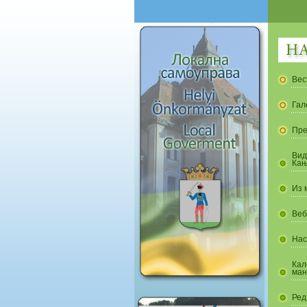
Вес
Гал
Пре
Вид
Кањ
Из 
Веб
Нас
Кал
ман
Ред