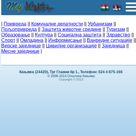
|
Привреда
||
Комуналне делатности
||
Урбанизам
||
Пољопривреда
||
Заштита животне средине
||
Туризам
||
Образовање
||
Култура
||
Социјална заштита
||
Здравство
||
Спорт
||
Омладина
||
Информисање
||
Ванредне ситуације
||
Верске заједнице
||
Цивилне организације
||
Заједница
||
Месне заједнице
|
Кањижа (24420), Трг Главни бр 1., Телефон: 024 4 875-166
© 2008-2014 Општина Кањижа
Copyright © 2014