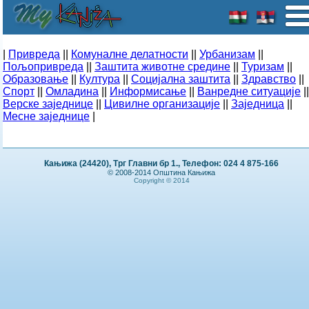
|
Привреда
||
Комуналне делатности
||
Урбанизам
||
Пољопривреда
||
Заштита животне средине
||
Туризам
||
Образовање
||
Култура
||
Социјална заштита
||
Здравство
||
Спорт
||
Омладина
||
Информисање
||
Ванредне ситуације
||
Верске заједнице
||
Цивилне организације
||
Заједница
||
Месне заједнице
|
Кањижа (24420), Трг Главни бр 1., Телефон: 024 4 875-166
© 2008-2014 Општина Кањижа
Copyright © 2014