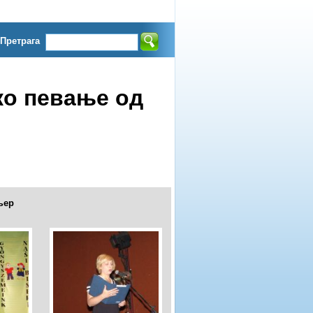
Претрага
ко певање од
њер