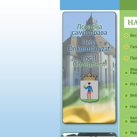
Вес
Гал
Пре
Вид
Кањ
Из 
Веб
Нас
Кал
ман
Ред