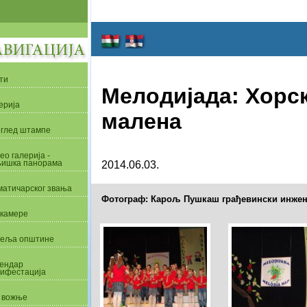
ти
Мелодијада: Хорс
ерија
малена
глед штампе
ео галерија -
ишка панорама
2014.06.03.
матичарског звања
Фотограф: Карољ Пушкаш грађевински инже
камере
еља општине
ендар
ифестација
 вожње