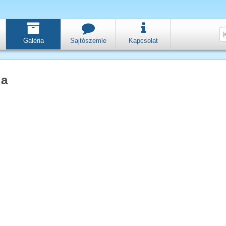
Galéria
Sajtószemle
Kapcsolat
ia