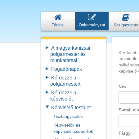
Főoldal
Önkormányzat
Közigazgatás
A magyarkanizsai
Kérdését e
polgármester és
tagjainak 
munkatársai
nyilvánoss
Fogadónapok
képviselő 
Kérdezze a
polgármestert
Név
Kérdezze a
képviselőt
Képviselő-testület
E-mail cí
Tisztségviselők
Képviselők és
képviselői csoportok
Tárgy