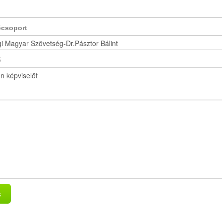
őcsoport
ő