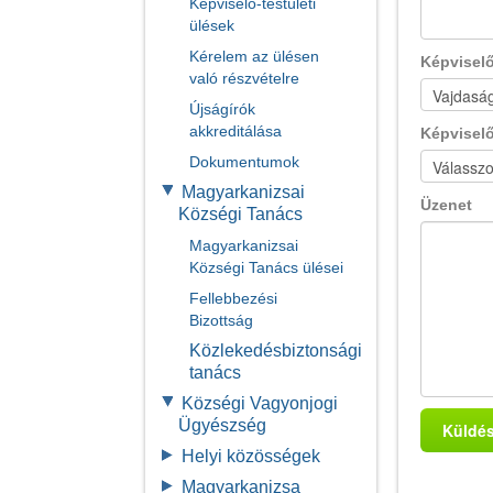
Képviselő-testületi
ülések
Kérelem az ülésen
Képvisel
való részvételre
Újságírók
akkreditálása
Képvisel
Dokumentumok
Magyarkanizsai
Üzenet
Községi Tanács
Magyarkanizsai
Községi Tanács ülései
Fellebbezési
Bizottság
Közlekedésbiztonsági
tanács
Községi Vagyonjogi
Ügyészség
Helyi közösségek
Magyarkanizsa