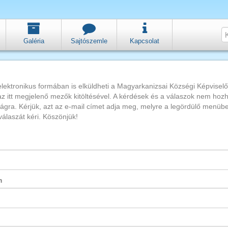
Galéria
Sajtószemle
Kapcsolat
lektronikus formában is elküldheti a Magyarkanizsai Községi Képviselő-
az itt megjelenő mezők kitöltésével. A kérdések és a válaszok nem hoz
ágra. Kérjük, azt az e-mail címet adja meg, melyre a legördülő menübe
válaszát kéri. Köszönjük!
m