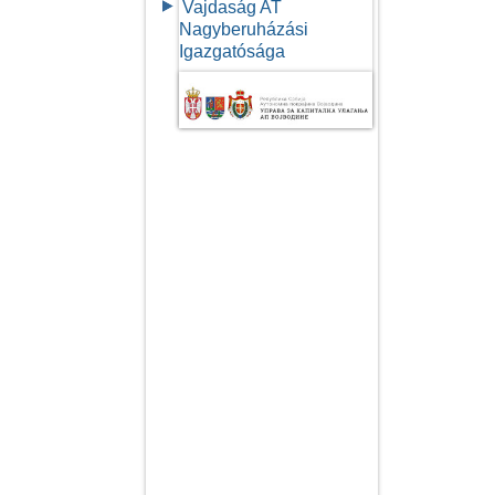
Vajdaság AT
Nagyberuházási
Igazgatósága