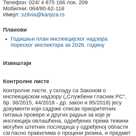
Телефон: 024/ 4 875 166 лок. 209
Мобилни: 064/80-62-116
Имејл:
szilvia@kanjiza.rs
Планови
Годишњи план инспекцијског надзора
пореског инспектора за 2026. годину
Извештаји
Контролне листе
Контролне листе, у складу са Законом о
инспекцијском надзору („Службени гласник РС“,
бр. 36/2015, 44/2018 - др. закон и 95/2018) јесу
документи који садрже списак приоритетних
питања провере и других радњи за које је
инспекција овлашћена, одређених према тежини
могућих штетних последица у одређеној области
сагласно правилима о процени ризика, и предмет