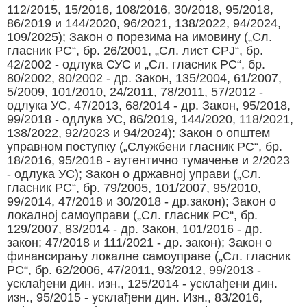
112/2015, 15/2016, 108/2016, 30/2018, 95/2018,
86/2019 и 144/2020, 96/2021, 138/2022, 94/2024,
109/2025); Закон о порезима на имовину („Сл.
гласник РС“, бр. 26/2001, „Сл. лист СРЈ“, бр.
42/2002 - одлука СУС и „Сл. гласник РС“, бр.
80/2002, 80/2002 - др. Закон, 135/2004, 61/2007,
5/2009, 101/2010, 24/2011, 78/2011, 57/2012 -
одлука УС, 47/2013, 68/2014 - др. Закон, 95/2018,
99/2018 - одлука УС, 86/2019, 144/2020, 118/2021,
138/2022, 92/2023 и 94/2024); Закон о општем
управном поступку („Службени гласник РС“, бр.
18/2016, 95/2018 - аутентично тумачење и 2/2023
- одлука УС); Закон о државној управи („Сл.
гласник РС“, бр. 79/2005, 101/2007, 95/2010,
99/2014, 47/2018 и 30/2018 - др.закон); Закон о
локалној самоуправи („Сл. гласник РС“, бр.
129/2007, 83/2014 - др. Закон, 101/2016 - др.
закон; 47/2018 и 111/2021 - др. закон); Закон о
финансирању локалне самоуправе („Сл. гласник
РС“, бр. 62/2006, 47/2011, 93/2012, 99/2013 -
усклађени дин. изн., 125/2014 - усклађени дин.
изн., 95/2015 - усклађени дин. Изн., 83/2016,