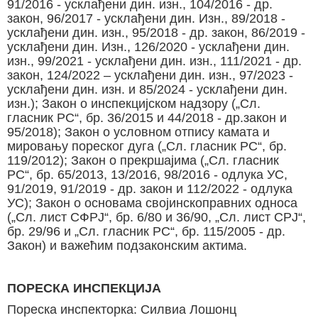
91/2016 - усклађени дин. изн., 104/2016 - др.
закон, 96/2017 - усклађени дин. Изн., 89/2018 -
усклађени дин. изн., 95/2018 - др. закон, 86/2019 -
усклађени дин. Изн., 126/2020 - усклађени дин.
изн., 99/2021 - усклађени дин. изн., 111/2021 - др.
закон, 124/2022 – усклађени дин. изн., 97/2023 -
усклађени дин. изн. и 85/2024 - усклађени дин.
изн.); Закон о инспекцијском надзору („Сл.
гласник РС“, бр. 36/2015 и 44/2018 - др.закон и
95/2018); Закон о условном отпису камата и
мировању пореског дуга („Сл. гласник РС“, бр.
119/2012); Закон о прекршајима („Сл. гласник
РС“, бр. 65/2013, 13/2016, 98/2016 - одлука УС,
91/2019, 91/2019 - др. закон и 112/2022 - одлука
УС); Закон о основама својинскоправних односа
(„Сл. лист СФРЈ“, бр. 6/80 и 36/90, „Сл. лист СРЈ“,
бр. 29/96 и „Сл. гласник РС“, бр. 115/2005 - др.
Закон) и важећим подзаконским актима.
ПОРЕСКА ИНСПЕКЦИЈА
Пореска инспекторка: Силвиа Лошонц