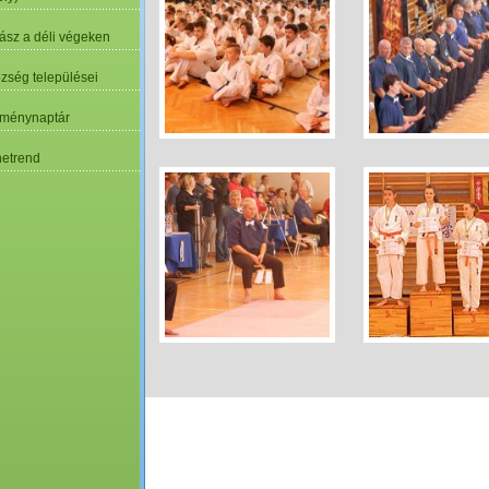
ász a déli végeken
özség települései
ménynaptár
etrend