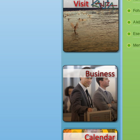
Foh
A k
Ese
Men