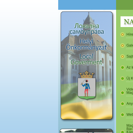
Hír
Gal
Saj
Az I
Új 
Vide
Mag
Any
Web
Mag
Bác
Kár