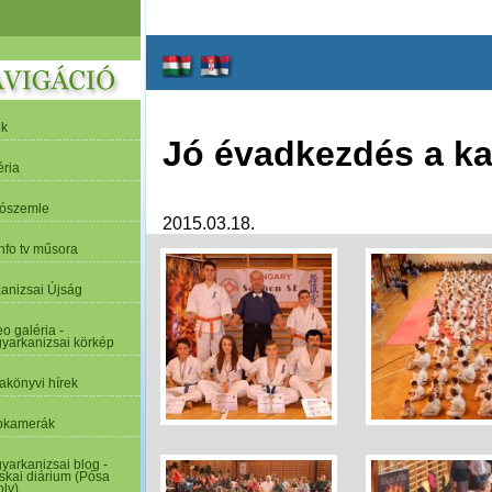
ek
Jó évadkezdés a ka
éria
tószemle
2015.03.18.
nfo tv műsora
Kanizsai Újság
o galéria -
yarkanizsai körkép
akönyvi hírek
kamerák
yarkanizsai blog -
skai diárium (Pósa
oly)