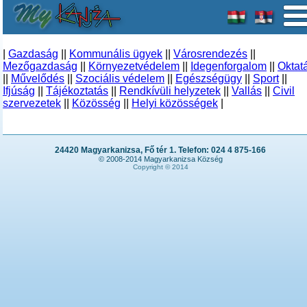
|
Gazdaság
||
Kommunális ügyek
||
Városrendezés
||
Mezőgazdaság
||
Környezetvédelem
||
Idegenforgalom
||
Oktat
||
Művelődés
||
Szociális védelem
||
Egészségügy
||
Sport
||
Ifjúság
||
Tájékoztatás
||
Rendkívüli helyzetek
||
Vallás
||
Civil
szervezetek
||
Közösség
||
Helyi közösségek
|
24420 Magyarkanizsa, Fő tér 1. Telefon: 024 4 875-166
© 2008-2014 Magyarkanizsa Község
Copyright © 2014