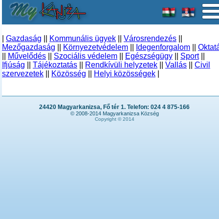
|
Gazdaság
||
Kommunális ügyek
||
Városrendezés
||
Mezőgazdaság
||
Környezetvédelem
||
Idegenforgalom
||
Oktat
||
Művelődés
||
Szociális védelem
||
Egészségügy
||
Sport
||
Ifjúság
||
Tájékoztatás
||
Rendkívüli helyzetek
||
Vallás
||
Civil
szervezetek
||
Közösség
||
Helyi közösségek
|
24420 Magyarkanizsa, Fő tér 1. Telefon: 024 4 875-166
© 2008-2014 Magyarkanizsa Község
Copyright © 2014