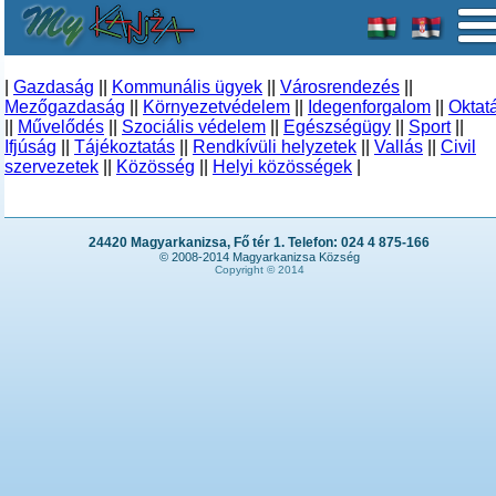
|
Gazdaság
||
Kommunális ügyek
||
Városrendezés
||
Mezőgazdaság
||
Környezetvédelem
||
Idegenforgalom
||
Oktat
||
Művelődés
||
Szociális védelem
||
Egészségügy
||
Sport
||
Ifjúság
||
Tájékoztatás
||
Rendkívüli helyzetek
||
Vallás
||
Civil
szervezetek
||
Közösség
||
Helyi közösségek
|
24420 Magyarkanizsa, Fő tér 1. Telefon: 024 4 875-166
© 2008-2014 Magyarkanizsa Község
Copyright © 2014