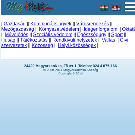
|
Gazdaság
||
Kommunális ügyek
||
Városrendezés
||
Mezőgazdaság
||
Környezetvédelem
||
Idegenforgalom
||
Oktat
||
Művelődés
||
Szociális védelem
||
Egészségügy
||
Sport
||
Ifjúság
||
Tájékoztatás
||
Rendkívüli helyzetek
||
Vallás
||
Civil
szervezetek
||
Közösség
||
Helyi közösségek
|
24420 Magyarkanizsa, Fő tér 1. Telefon: 024 4 875-166
© 2008-2014 Magyarkanizsa Község
Copyright © 2014