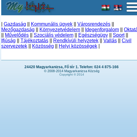
|
Gazdaság
||
Kommunális ügyek
||
Városrendezés
||
Mezőgazdaság
||
Környezetvédelem
||
Idegenforgalom
||
Oktat
||
Művelődés
||
Szociális védelem
||
Egészségügy
||
Sport
||
Ifjúság
||
Tájékoztatás
||
Rendkívüli helyzetek
||
Vallás
||
Civil
szervezetek
||
Közösség
||
Helyi közösségek
|
24420 Magyarkanizsa, Fő tér 1. Telefon: 024 4 875-166
© 2008-2014 Magyarkanizsa Község
Copyright © 2014