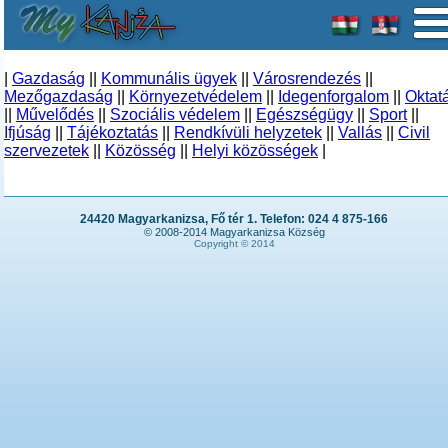
|
Gazdaság
||
Kommunális ügyek
||
Városrendezés
||
Mezőgazdaság
||
Környezetvédelem
||
Idegenforgalom
||
Oktat
||
Művelődés
||
Szociális védelem
||
Egészségügy
||
Sport
||
Ifjúság
||
Tájékoztatás
||
Rendkívüli helyzetek
||
Vallás
||
Civil
szervezetek
||
Közösség
||
Helyi közösségek
|
24420 Magyarkanizsa, Fő tér 1. Telefon: 024 4 875-166
© 2008-2014 Magyarkanizsa Község
Copyright © 2014