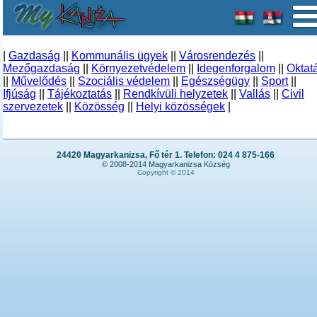
|
Gazdaság
||
Kommunális ügyek
||
Városrendezés
||
Mezőgazdaság
||
Környezetvédelem
||
Idegenforgalom
||
Oktat
||
Művelődés
||
Szociális védelem
||
Egészségügy
||
Sport
||
Ifjúság
||
Tájékoztatás
||
Rendkívüli helyzetek
||
Vallás
||
Civil
szervezetek
||
Közösség
||
Helyi közösségek
|
24420 Magyarkanizsa, Fő tér 1. Telefon: 024 4 875-166
© 2008-2014 Magyarkanizsa Község
Copyright © 2014