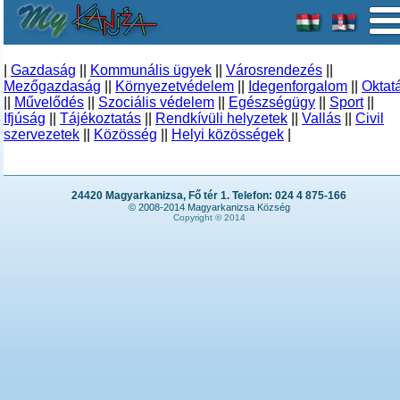
|
Gazdaság
||
Kommunális ügyek
||
Városrendezés
||
Mezőgazdaság
||
Környezetvédelem
||
Idegenforgalom
||
Oktat
||
Művelődés
||
Szociális védelem
||
Egészségügy
||
Sport
||
Ifjúság
||
Tájékoztatás
||
Rendkívüli helyzetek
||
Vallás
||
Civil
szervezetek
||
Közösség
||
Helyi közösségek
|
24420 Magyarkanizsa, Fő tér 1. Telefon: 024 4 875-166
© 2008-2014 Magyarkanizsa Község
Copyright © 2014