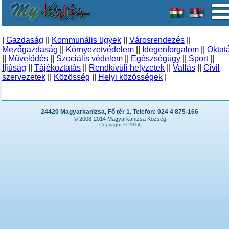
|
Gazdaság
||
Kommunális ügyek
||
Városrendezés
||
Mezőgazdaság
||
Környezetvédelem
||
Idegenforgalom
||
Oktat
||
Művelődés
||
Szociális védelem
||
Egészségügy
||
Sport
||
Ifjúság
||
Tájékoztatás
||
Rendkívüli helyzetek
||
Vallás
||
Civil
szervezetek
||
Közösség
||
Helyi közösségek
|
24420 Magyarkanizsa, Fő tér 1. Telefon: 024 4 875-166
© 2008-2014 Magyarkanizsa Község
Copyright © 2014